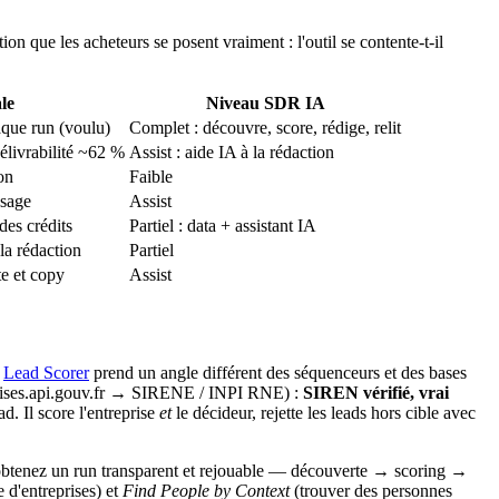
 que les acheteurs se posent vraiment : l'outil se contente-t-il
le
Niveau SDR IA
aque run (voulu)
Complet : découvre, score, rédige, relit
délivrabilité ~62 %
Assist : aide IA à la rédaction
on
Faible
ssage
Assist
des crédits
Partiel : data + assistant IA
la rédaction
Partiel
te et copy
Assist
e
Lead Scorer
prend un angle différent des séquenceurs et des bases
eprises.api.gouv.fr → SIRENE / INPI RNE) :
SIREN vérifié, vrai
d. Il score l'entreprise
et
le décideur, rejette les leads hors cible avec
s obtenez un run transparent et rejouable — découverte → scoring →
e d'entreprises) et
Find People by Context
(trouver des personnes