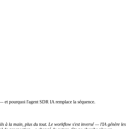
— et pourquoi l'agent SDR IA remplace la séquence.
ls à la main, plus du tout. Le workflow s'est inversé — l'IA génère les