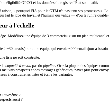
F ou éligibilité OPCO et les données du registre d'État sont natifs — un
 à raison, « pourquoi l'IA pour le GTM n'a pas tenu ses promesses ». L
i fait le gros du travail et l'humain qui valide — d'où le run rejouable et
ur à l'échelle
n siège. Modélisez une équipe de 3 commerciaux sur un plan multicanal et 
e à ~30 envois/jour : une équipe qui envoie ~900 emails/jour a besoin
ne liste ne soit construite.
e la
capacité d'envoi
, pas du
pipeline
. Or « la plupart des équipes comm
es mauvais prospects et des messages génériques, payer plus pour envoyer 
es à construire les listes et écrire les variantes.
el
lui-même ?
rospects
aussi ?