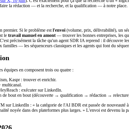
sur X, 10 juin
). C'est exactement pour ça que la recherche d'un « logic
aire la rédaction — et la recherche, et la qualification — à notre place.
n premier. Si le problème est
l'envoi
(volume, prix, délivrabilité), un 
st le
travail manuel en amont
— trouver les bonnes entreprises, les 
l. C'est précisément la tâche qu'un agent SDR IA reprend : il découvre le
ux familles — les séquenceurs classiques et les agents qui font du séque
tion
des équipes en composent trois ou quatre :
m, Kaspr : trouver et enrichir.
 multicanal.
yReach : exécuter sur LinkedIn.
on de bout en bout (découverte → qualification → rédaction → relecture
M sur LinkedIn : « la catégorie de l'AI BDR est passée de nouveauté
nnalité noyée dans des plateformes plus larges. » L'envoi est devenu la p
 2026