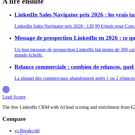
À lire ensuite
LinkedIn Sales Navigator prix 2026 : les vrais ta
LinkedIn Sales Navigator prix 2026 : 120,99 €/mois pour Core. O
Message de prospection LinkedIn en 2026 : ce qu
Un bon message de prospection LinkedIn fait moins de 300 caract
grande échelle.
Relance commerciale : combien de relances, quel 
La plupart des commerciaux abandonnent après 1 ou 2 relances — 
Lead Scorer
The free LinkedIn CRM with AI lead scoring and enrichment from €
Compare
vs Breakcold