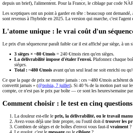
depuis un brief), l'alimentent. Pour la France, le ciblage par code NA
Les sceptiques ont un point à garder en tête : beaucoup ont demandé,
sont revenus à l'hybride en 2025. La version qui marche, c'est l'agent qu
L'atome unique : le vrai coût d'un séquence
Le prix d'un séquenceur paraît faible car il est affiché par siège, à u
3 sièges × ~80 €/mois
= 240 €/mois rien qu'en sièges.
La délivrabilité impose d'étaler l'envoi.
Plafonnez chaque boît
sièges.
Total : ~480 €/mois
avant qu'un seul lead ne soit enrichi ou qu'u
Ce que la page de prix ne montre jamais : ces ~480 €/mois achètent d
convertit jamais » (
@polsia, 7 juillet
). Si 40 % de la motion part sur l
compte, ce n'est pas le prix par boîte — ce sont les heures/semaine passé
Comment choisir : le test en cinq questions
La douleur est-elle le
prix, la délivrabilité, ou le travail manu
Avez-vous déjà une liste propre, ou l'outil doit-il
trouver les p
Combien de sièges et de boîtes d'envoi vous faut-il
vraiment
?
Le goulot, c'est le
message
ou le
ciblage
?