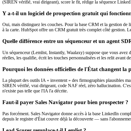
(SIREN vérifié, vrai dirigeant), score le fit, rédige la séquence Link
Y a-t-il un logiciel de prospection gratuit qui fonctio
Oui, mais distinguez les couches. Pour la base CRM et la gestion de li
à la carte. HubSpot offre un CRM gratuit très complet côté gestion. Les
Quelle différence entre un séquenceur et un agent SD
Un séquenceur (Lemlist, Instantly, Waalaxy) suppose que vous avez déjà
réelles, les qualifie, écrit les touches personnalisées et les relit avant
Pourquoi les données officielles de l'État changent la 
La plupart des outils IA « inventent » des firmographies plausibles ma
SIREN vérifié, vrai dirigeant, code NAF réel, zéro hallucination. C'
n'existe pas telle que l'IA l'a décrite.
Faut-il payer Sales Navigator pour bien prospecter ?
Pas forcément. Sales Navigator donne accès à la base LinkedIn complète
depuis le registre d'État couvre déjà la découverte — sans l'abonnement.
Lead Scorer remplace-t-il Lemlist ?