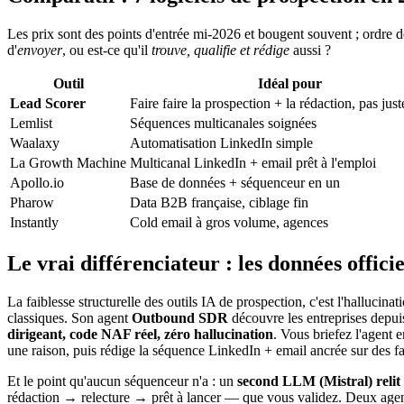
Les prix sont des points d'entrée mi-2026 et bougent souvent ; ordre d
d'
envoyer
, ou est-ce qu'il
trouve, qualifie et rédige
aussi ?
Outil
Idéal pour
Lead Scorer
Faire faire la prospection + la rédaction, pas just
Lemlist
Séquences multicanales soignées
Waalaxy
Automatisation LinkedIn simple
La Growth Machine
Multicanal LinkedIn + email prêt à l'emploi
Apollo.io
Base de données + séquenceur en un
Pharow
Data B2B française, ciblage fin
Instantly
Cold email à gros volume, agences
Le vrai différenciateur : les données officie
La faiblesse structurelle des outils IA de prospection, c'est l'hallucina
classiques. Son agent
Outbound SDR
découvre les entreprises depui
dirigeant, code NAF réel, zéro hallucination
. Vous briefez l'agent e
une raison, puis rédige la séquence LinkedIn + email ancrée sur des fa
Et le point qu'aucun séquenceur n'a : un
second LLM (Mistral) relit
rédaction → relecture → prêt à lancer — que vous validez. Deux age