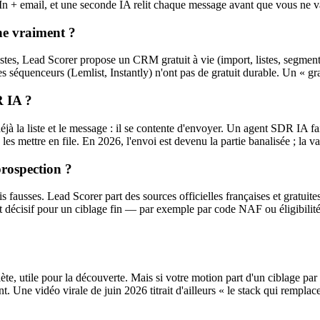
edIn + email, et une seconde IA relit chaque message avant que vous ne v
nne vraiment ?
stes, Lead Scorer propose un CRM gratuit à vie (import, listes, segments,
 séquenceurs (Lemlist, Instantly) n'ont pas de gratuit durable. Un « grat
R IA ?
 la liste et le message : il se contente d'envoyer. Un agent SDR IA fait 
 de les mettre en file. En 2026, l'envoi est devenu la partie banalisée ; la 
prospection ?
is fausses. Lead Scorer part des sources officielles françaises et grat
est décisif pour un ciblage fin — par exemple par code NAF ou éligibil
, utile pour la découverte. Mais si votre motion part d'un ciblage par s
 Une vidéo virale de juin 2026 titrait d'ailleurs « le stack qui remplace