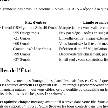
e grandeur, pas devis. La colonne « Niveau SDR IA » répond à la question
Prix d'entrée
Limite principa
e l'envoi
CRM gratuit ; Solo 49 €/mois
Marque jeune ; vous validez ch
~55 €/siège/mois
Prix par siège + boîtes en sus ; 
~21 €/mois
LinkedIn-centré ; risque extensi
~60 €/mois
Vous fournissez la liste et le me
Gratuit ; ~49 $/user/mois
Précision data ~65 % ; inflation 
~99 €/mois
Découverte/enrichissement, pas 
~37 $/mois
Email seul ; vous construisez lis
lles de l'État
tion : ils inventent des firmographies plausibles mais fausses. C'est là qu
s les sources
officielles et gratuites
de l'État français (recherche-entr
n langage naturel — qui vous ciblez, ce qui qualifie ou disqualifie un lea
its réels — sans clichés, sans
.
[crochets]
 et optimise chaque message
avant qu'il n'arrive dans votre file. Vou
nts de support,
Find Key People
(trouver les bons contacts dans une list