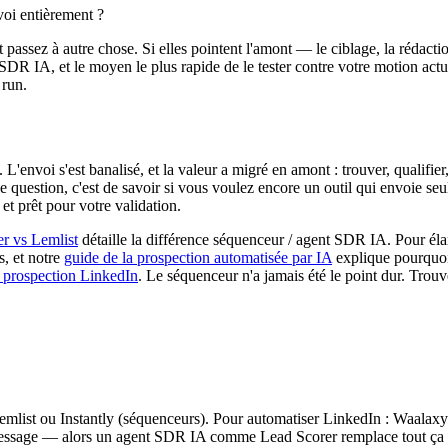
voi entièrement ?
 passez à autre chose. Si elles pointent l'amont — le ciblage, la rédac
SDR IA, et le moyen le plus rapide de le tester contre votre motion actue
 run.
 L'envoi s'est banalisé, et la valeur a migré en amont : trouver, qualifie
ie question, c'est de savoir si vous voulez encore un outil qui envoie s
et prêt pour votre validation.
r vs Lemlist
détaille la différence séquenceur / agent SDR IA. Pour éla
, et notre
guide de la prospection automatisée par IA
explique pourquoi
e prospection LinkedIn
. Le séquenceur n'a jamais été le point dur. Trouv
list ou Instantly (séquenceurs). Pour automatiser LinkedIn : Waalaxy 
message — alors un agent SDR IA comme Lead Scorer remplace tout ça : il