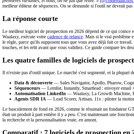
premières variantes, et nous, on ne fait que relire. »
(
@coldemailchris 
meilleur éditeur de séquences. On se demande si l'outil ne devrait pas f
La réponse courte
Le meilleur logiciel de prospection en 2026 dépend de ce qui coince e
Waalaxy, exécute votre
cadence de relance
. Mais si le vrai problème e
le règle, parce qu'ils supposent tous que vous avez déjà fait ce travai
touches, et les relit avant que vous validiez. Ce guide compare les de
Les quatre familles de logiciels de prospec
Il n'existe pas d'outil unique. Le marché s'est segmenté, et la plupart 
Data & découverte
— Sales Navigator, Apollo, Pharow, Cognis
Séquenceurs
— Lemlist, Instantly, Smartlead : envoyer email +
Automatisation LinkedIn
— Waalaxy, La Growth Machine, He
Agents SDR IA
— Lead Scorer, Artisan, 11x : piloter la moti
Le basculement de fond en 2026, comme le résumait un fondateur GT
était un produit à part entière il y a peu. C'est maintenant une fonctio
la recherche et la personnalisation vraie, en amont.
Comparatif : 7 logiciels de prospection en