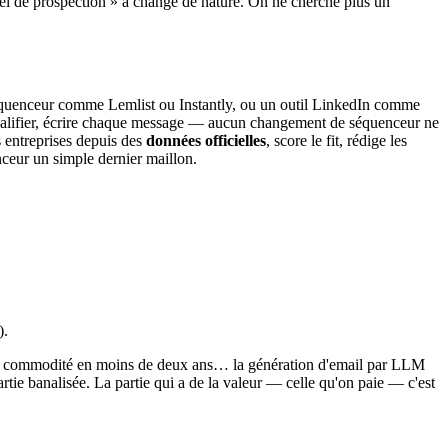
iel de prospection » a changé de nature. On ne cherche plus un
séquenceur comme Lemlist ou Instantly, ou un outil LinkedIn comme
qualifier, écrire chaque message — aucun changement de séquenceur ne
s entreprises depuis des
données officielles
, score le fit, rédige les
nceur un simple dernier maillon.
).
 à commodité en moins de deux ans… la génération d'email par LLM
artie banalisée. La partie qui a de la valeur — celle qu'on paie — c'est