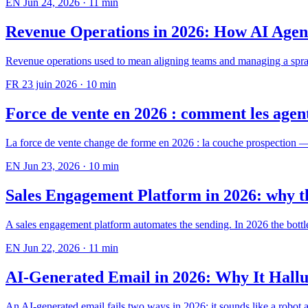
EN
Jun 24, 2026
·
11 min
Revenue Operations in 2026: How AI Agen
Revenue operations used to mean aligning teams and managing a sprawli
FR
23 juin 2026
·
10 min
Force de vente en 2026 : comment les agen
La force de vente change de forme en 2026 : la couche prospection — r
EN
Jun 23, 2026
·
10 min
Sales Engagement Platform in 2026: why th
A sales engagement platform automates the sending. In 2026 the bottl
EN
Jun 22, 2026
·
11 min
AI-Generated Email in 2026: Why It Hallu
An AI-generated email fails two ways in 2026: it sounds like a robot an