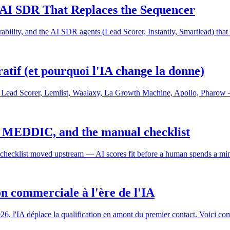
he AI SDR That Replaces the Sequencer
rability, and the AI SDR agents (Lead Scorer, Instantly, Smartlead) tha
atif (et pourquoi l'IA change la donne)
— Lead Scorer, Lemlist, Waalaxy, La Growth Machine, Apollo, Pharow 
, MEDDIC, and the manual checklist
he checklist moved upstream — AI scores fit before a human spends a mi
n commerciale à l'ère de l'IA
26, l'IA déplace la qualification en amont du premier contact. Voici