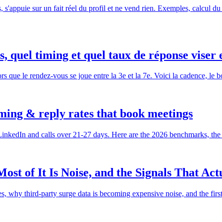
s'appuie sur un fait réel du profil et ne vend rien. Exemples, calcul d
 quel timing et quel taux de réponse viser 
ue le rendez-vous se joue entre la 3e et la 7e. Voici la cadence, le bo
iming & reply rates that book meetings
 LinkedIn and calls over 21-27 days. Here are the 2026 benchmarks, th
st of It Is Noise, and the Signals That Act
es, why third-party surge data is becoming expensive noise, and the first-