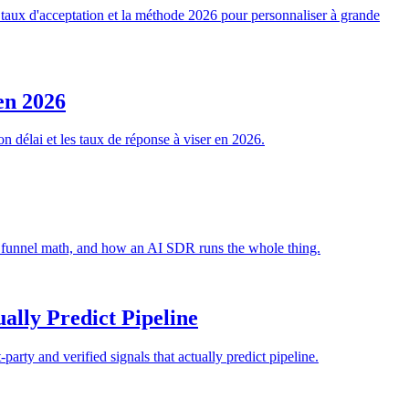
u taux d'acceptation et la méthode 2026 pour personnaliser à grande
en 2026
n délai et les taux de réponse à viser en 2026.
e funnel math, and how an AI SDR runs the whole thing.
ually Predict Pipeline
party and verified signals that actually predict pipeline.