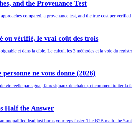
hes, and the Provenance Test
4 approaches compared, a provenance test, and the true cost per verified 
 ou vérifié, le vrai coût des trois
ignable et dans la cible. Le calcul, les 3 méthodes et la voie du registre
e personne ne vous donne (2026)
e vie réelle par signal, faux signaux de chaleur, et comment traiter la fe
Is Half the Answer
an unqualified lead just burns your reps faster. The B2B math, the 5-min