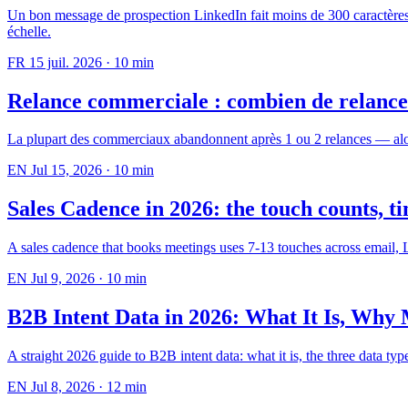
Un bon message de prospection LinkedIn fait moins de 300 caractères, 
échelle.
FR
15 juil. 2026
·
10 min
Relance commerciale : combien de relances,
La plupart des commerciaux abandonnent après 1 ou 2 relances — alors q
EN
Jul 15, 2026
·
10 min
Sales Cadence in 2026: the touch counts, t
A sales cadence that books meetings uses 7-13 touches across email,
EN
Jul 9, 2026
·
10 min
B2B Intent Data in 2026: What It Is, Why Mo
A straight 2026 guide to B2B intent data: what it is, the three data typ
EN
Jul 8, 2026
·
12 min