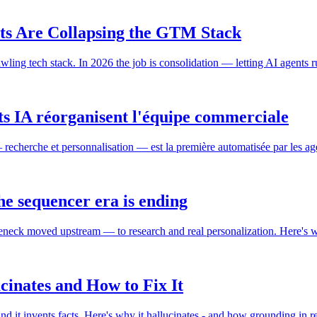
ts Are Collapsing the GTM Stack
ng tech stack. In 2026 the job is consolidation — letting AI agents ru
ts IA réorganisent l'équipe commerciale
echerche et personnalisation — est la première automatisée par les age
e sequencer era is ending
eneck moved upstream — to research and real personalization. Here's w
cinates and How to Fix It
d it invents facts. Here's why it hallucinates - and how grounding in rea