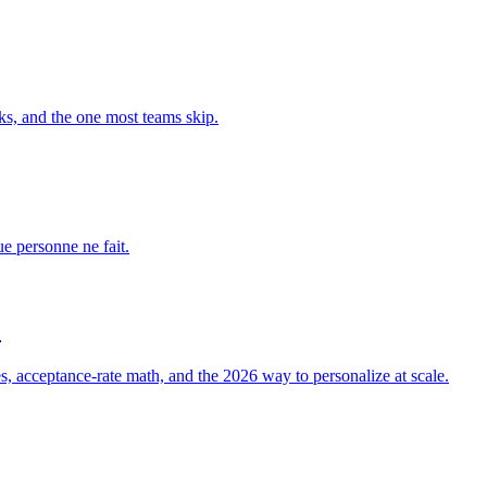
ks, and the one most teams skip.
ue personne ne fait.
)
, acceptance-rate math, and the 2026 way to personalize at scale.