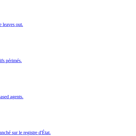
e leaves out.
ifs périmés.
based agents.
ché sur le registre d'État.