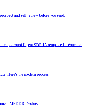
t prospect and self-review before you send.
— et pourquoi l'agent SDR IA remplace la séquence.
nute. Here's the modern process.
 comment MEDDIC évolue.