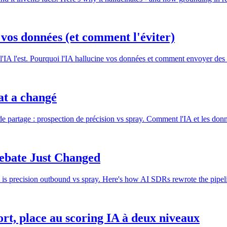
 vos données (et comment l'éviter)
l'IA l'est. Pourquoi l'IA hallucine vos données et comment envoyer des 
at a changé
e partage : prospection de précision vs spray. Comment l'IA et les donn
ebate Just Changed
it is precision outbound vs spray. Here's how AI SDRs rewrote the pip
t, place au scoring IA à deux niveaux