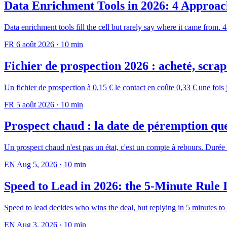
Data Enrichment Tools in 2026: 4 Approac
Data enrichment tools fill the cell but rarely say where it came from. 
FR
6 août 2026
·
10 min
Fichier de prospection 2026 : acheté, scrapé
Un fichier de prospection à 0,15 € le contact en coûte 0,33 € une fois jo
FR
5 août 2026
·
10 min
Prospect chaud : la date de péremption qu
Un prospect chaud n'est pas un état, c'est un compte à rebours. Durée d
EN
Aug 5, 2026
·
10 min
Speed to Lead in 2026: the 5-Minute Rule 
Speed to lead decides who wins the deal, but replying in 5 minutes to 
EN
Aug 3, 2026
·
10 min