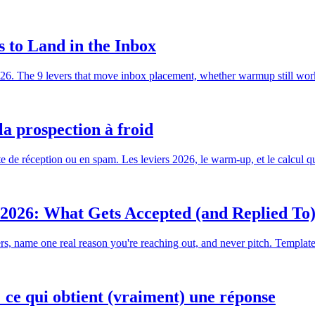
s to Land in the Inbox
2026. The 9 levers that move inbox placement, whether warmup still wor
la prospection à froid
oîte de réception ou en spam. Les leviers 2026, le warm-up, et le calcul q
2026: What Gets Accepted (and Replied To
, name one real reason you're reaching out, and never pitch. Templates
 ce qui obtient (vraiment) une réponse