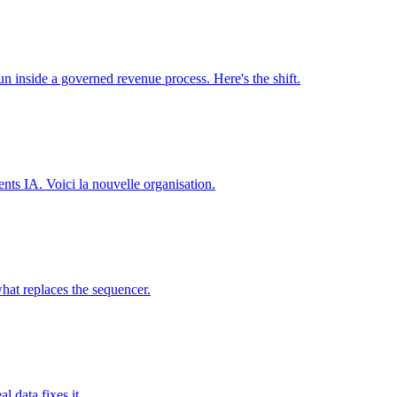
n inside a governed revenue process. Here's the shift.
nts IA. Voici la nouvelle organisation.
hat replaces the sequencer.
l data fixes it.