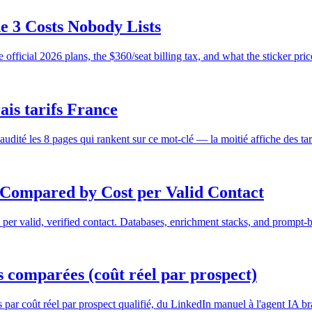
e 3 Costs Nobody Lists
official 2026 plans, the $360/seat billing tax, and what the sticker pric
ais tarifs France
dité les 8 pages qui rankent sur ce mot-clé — la moitié affiche des tar
s Compared by Cost per Valid Contact
 per valid, verified contact. Databases, enrichment stacks, and prompt-
s comparées (coût réel par prospect)
 coût réel par prospect qualifié, du LinkedIn manuel à l'agent IA bran